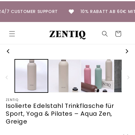
Direkt
zum
24/7 CUSTOMER SUPPORT
10% RABATT AB 60€
Inhalt
Warenkorb
duktinformationen
ingen
ZENTIQ
Isolierte Edelstahl Trinkflasche für
Sport, Yoga & Pilates – Aqua Zen,
Greige