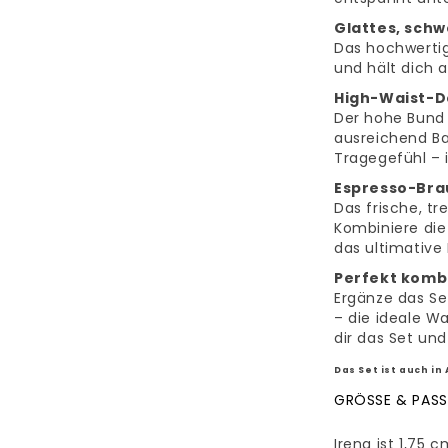
Glattes, schw
Das hochwertige
und hält dich 
High-Waist-D
Der hohe Bund 
ausreichend Ba
Tragegefühl – i
Espresso-Bra
Das frische, tr
Kombiniere die
das ultimative
Perfekt komb
Ergänze das Se
– die ideale Wa
dir das Set un
Das Set ist auch in
GRÖSSE & PAS
Irena ist 1,75 