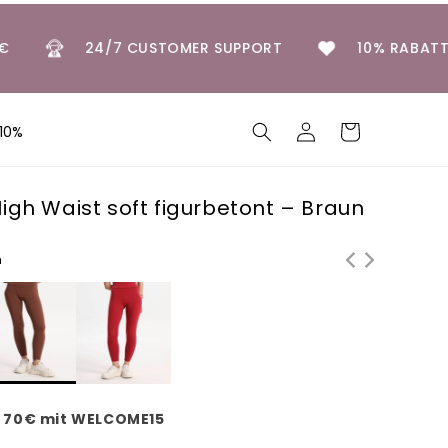
AB 30€
24/7 CUSTOMER SUPPORT
10% R
Einloggen
Warenkorb
10%
igh Waist soft figurbetont – Braun
n
b 70€ mit WELCOME15