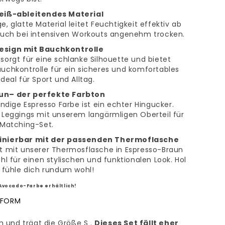
eiß-ableitendes Material
, glatte Material leitet Feuchtigkeit effektiv ab
auch bei intensiven Workouts angenehm trocken.
esign mit Bauchkontrolle
sorgt für eine schlanke Silhouette und bietet
uchkontrolle für ein sicheres und komfortables
deal für Sport und Alltag.
un– der perfekte Farbton
endige Espresso Farbe ist ein echter Hingucker.
 Leggings mit unserem langärmligen Oberteil für
 Matching-Set.
inierbar mit der passenden Thermoflasche
t mit unserer Thermosflasche in Espresso-Braun
hl für einen stylischen und funktionalen Look. Hol
d fühle dich rundum wohl!
 Avocado-Farbe erhältlich!
SFORM
cm und trägt die Größe S .
Dieses Set fällt eher