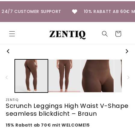
Direkt
zum
24/7 CUSTOMER SUPPORT
10% RABATT AB 60
Inhalt
Warenkorb
duktinformationen
ingen
ZENTIQ
Scrunch Leggings High Waist V-Shape
seamless blickdicht – Braun
15% Rabatt ab 70€ mit WELCOME15